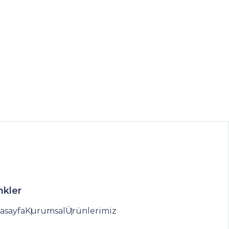
nkler
asayfa
Kurumsal
Ürünlerimiz