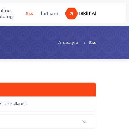
nline
Sss
İletişim
Teklif Al
atalog
Anasayfa
Sss
in kullanılır.