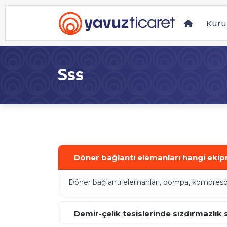
Kuru
Sss
Döner bağlantı elemanları hangi ekipm
Döner bağlantı elemanları, pompa, kompresör v
Demir-çelik tesislerinde sızdırmazlık