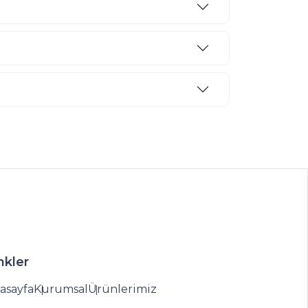
nkler
asayfa
Kurumsal
Ürünlerimiz