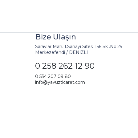
Bize Ulaşın
Saraylar Mah. 1.Sanayi Sitesi 156 Sk .No:25
Merkezefendi / DENİZLİ
0 258 262 12 90
0 534 207 09 80
info@yavuzticaret.com